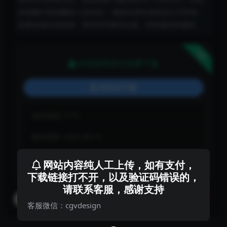
的电脑中彻底删除上述内容！ 版权归原作者及其公司所有，
如果你喜欢该资源，请支持并购买正版，得到更好的服务。
下载
本资源登录后免费下载
登录后下载
包含资源:
(1个)
最近更新:
2025-09-10
下载遇到问题？可联系客服或反馈
网站内容纯人工上传，如有支付，
下载链接打不开，以及验证码错误的，
请联系客服，感谢支持
站长
分享
收藏
点赞(
0
)
客服微信：cgvdesign