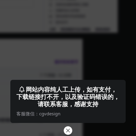
网站内容纯人工上传，如有支付，
下载链接打不开，以及验证码错误的，
请联系客服，感谢支持
客服微信：cgvdesign