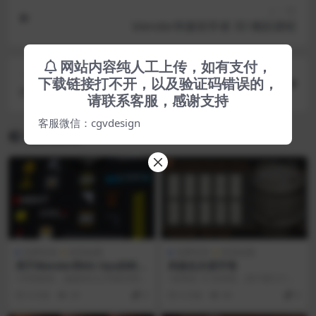
上一篇
blender终极初学者 3D 雕刻课程
网站内容纯人工上传，如有支付，
下一篇
下载链接打不开，以及验证码错误的，
(中文字幕)创建你自己的独特角色
请联系客服，感谢支持
客服微信：cgvdesign
相关文章
免费资源
材质贴图
免费资源
材质贴图
用于Blender和Kit Ops的科幻
风格化木质字母
贴纸包
ℹ️ 43张贴纸，涵盖科幻公司标识和警
ℹ️ 使用这 10 支画笔，您只需几个步
示标志。材质为2K分辨率。 KitOps
骤就能创建出独特的风格化木质纹
6 月前
29
0
6 月前
40
0
已...
理，节省您...