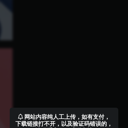
网站内容纯人工上传，如有支付，
下载链接打不开，以及验证码错误的，