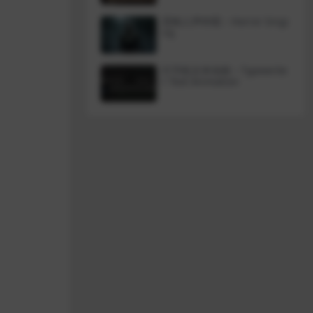
恐怖人声吟唱 – Horror Singi
ng
打字机文本动画 – Typewrite
r Text Animation