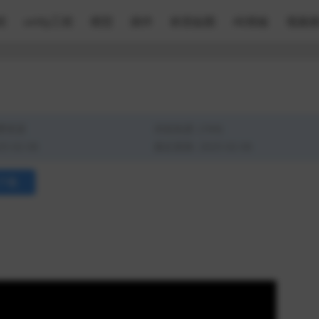
程
unity工程
模型
插件
材质贴图
AE模板
视频
费资源
浏览热度: (184)
5-02-06
最近更新: 2025-02-06
下载