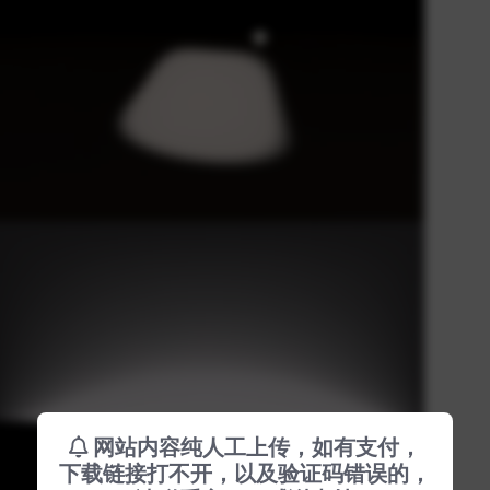
网站内容纯人工上传，如有支付，
下载链接打不开，以及验证码错误的，