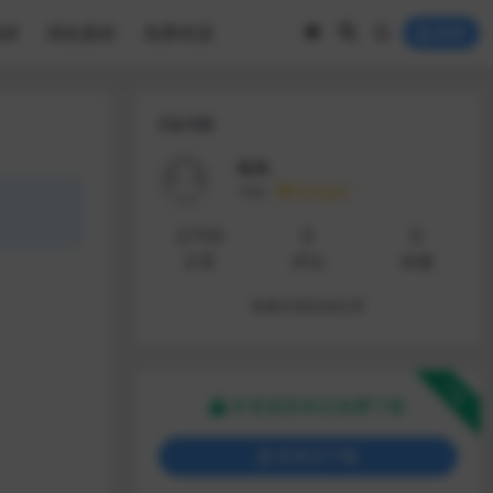
素材
调色素材
免费资源
登录
CG/VD
站长
等级
永久会员
2759
0
0
文章
评论
收藏
查看作者其他文章
下载
本资源登录后免费下载
登录后下载