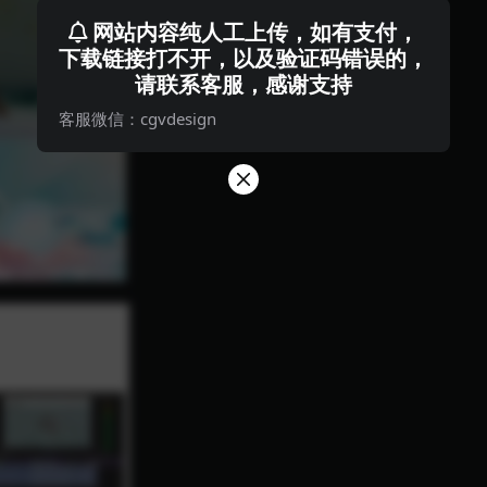
网站内容纯人工上传，如有支付，
下载链接打不开，以及验证码错误的，
请联系客服，感谢支持
客服微信：cgvdesign