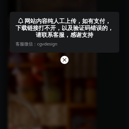
网站内容纯人工上传，如有支付，
下载链接打不开，以及验证码错误的，
请联系客服，感谢支持
客服微信：cgvdesign