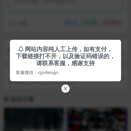
下载遇到问题？可联系客服或反馈
站长
分享
收藏
点赞(
0
)
上一篇
网站内容纯人工上传，如有支付，
新艺术古典建筑 kitbash 3d Art Nouveau
下载链接打不开，以及验证码错误的，
请联系客服，感谢支持
客服微信：cgvdesign
下一篇
店面模型 Kitbash3D-Storefronts
相关文章