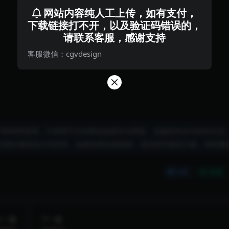
网站内容纯人工上传，如有支付，
下载链接打不开，以及验证码错误的，
请联系客服，感谢支持
客服微信：cgvdesign
习和研究使用，不得用于任何商业或者非法用途，其版权争议与本站无关
权归原作者及其公司所有，如果你喜欢该资源，请支持并购买正版，得到更
分享
收藏
上一篇
下一篇